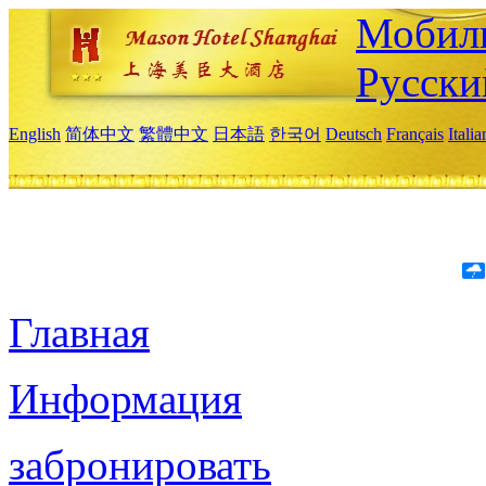
Мобиль
Русски
English
简体中文
繁體中文
日本語
한국어
Deutsch
Français
Itali
Главная
Информация
забронировать