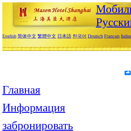
Мобиль
Русски
English
简体中文
繁體中文
日本語
한국어
Deutsch
Français
Itali
Главная
Информация
забронировать