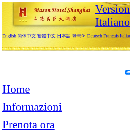
Version
Italiano
English
简体中文
繁體中文
日本語
한국어
Deutsch
Français
Itali
Home
Informazioni
Prenota ora