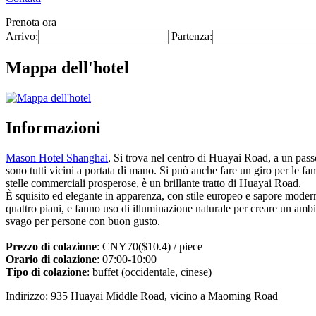
Prenota ora
Arrivo:
Partenza:
Mappa dell'hotel
Informazioni
Mason Hotel Shanghai
, Si trova nel centro di Huayai Road, a un pass
sono tutti vicini a portata di mano. Si può anche fare un giro per le fa
stelle commerciali prosperose, è un brillante tratto di Huayai Road.
È squisito ed elegante in apparenza, con stile europeo e sapore modern
quattro piani, e fanno uso di illuminazione naturale per creare un ambie
svago per persone con buon gusto.
Prezzo di colazione
: CNY70($10.4) / piece
Orario di colazione
: 07:00-10:00
Tipo di colazione
: buffet (occidentale, cinese)
Indirizzo: 935 Huayai Middle Road, vicino a Maoming Road