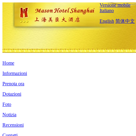
Versione mobile
Italiano
English
简体中文
Home
Informazioni
Prenota ora
Dotazioni
Foto
Notizia
Recensioni
Contatti