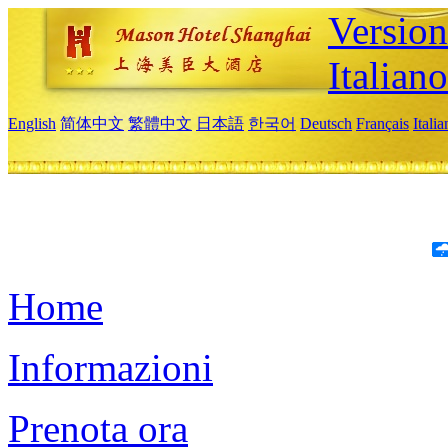
Version
Italiano
English
简体中文
繁體中文
日本語
한국어
Deutsch
Français
Itali
Home
Informazioni
Prenota ora