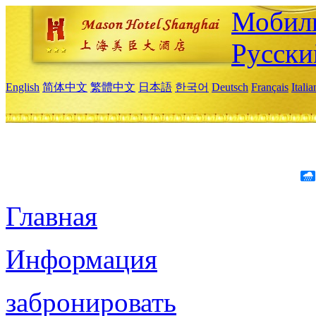
Мобиль
Русски
English
简体中文
繁體中文
日本語
한국어
Deutsch
Français
Itali
Главная
Информация
забронировать