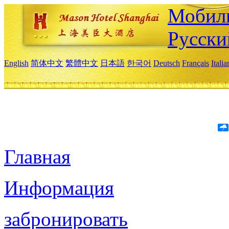
Мобиль
Русски
English
简体中文
繁體中文
日本語
한국어
Deutsch
Français
Itali
Главная
Информация
забронировать