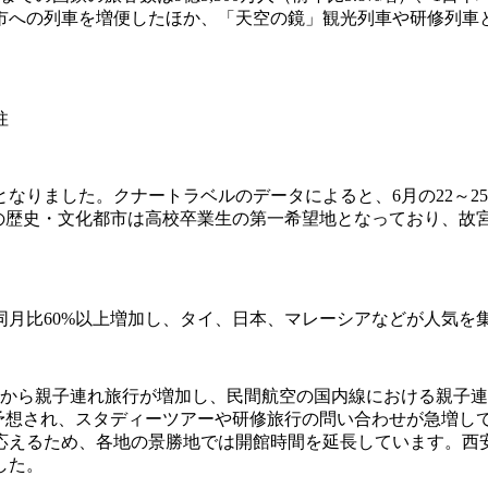
市への列車を増便したほか、「天空の鏡」観光列車や研修列車
柱
なりました。クナートラベルのデータによると、6月の22～2
どの歴史・文化都市は高校卒業生の第一希望地となっており、故
月比60%以上増加し、タイ、日本、マレーシアなどが人気を
ら親子連れ旅行が増加し、民間航空の国内線における親子連れの乗
と予想され、スタディーツアーや研修旅行の問い合わせが急増し
応えるため、各地の景勝地では開館時間を延長しています。西
した。