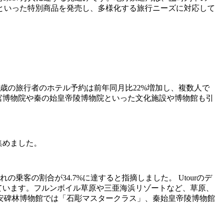
といった特別商品を発売し、多様化する旅行ニーズに対応して
5歳の旅行者のホテル予約は前年同月比22%増加し、複数人で
宮博物院や秦の始皇帝陵博物院といった文化施設や博物館も引
集めました。
客の割合が34.7%に達すると指摘しました。 Utourのデ
ています。フルンボイル草原や三亜海浜リゾートなど、草原、
安碑林博物館では「石彫マスタークラス」、秦始皇帝陵博物館