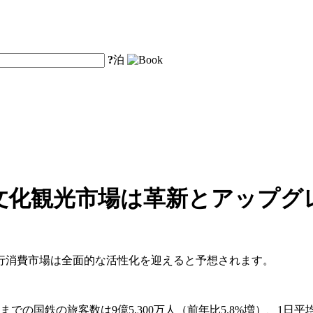
?
泊
文化観光市場は革新とアップグ
旅行消費市場は全面的な活性化を迎えると予想されます。
での国鉄の旅客数は9億5,300万人（前年比5.8%増）、1日