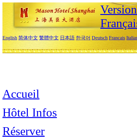
Versio
Françai
English
简体中文
繁體中文
日本語
한국어
Deutsch
Français
Itali
Accueil
Hôtel Infos
Réserver