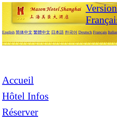
Versio
Françai
English
简体中文
繁體中文
日本語
한국어
Deutsch
Français
Itali
Accueil
Hôtel Infos
Réserver