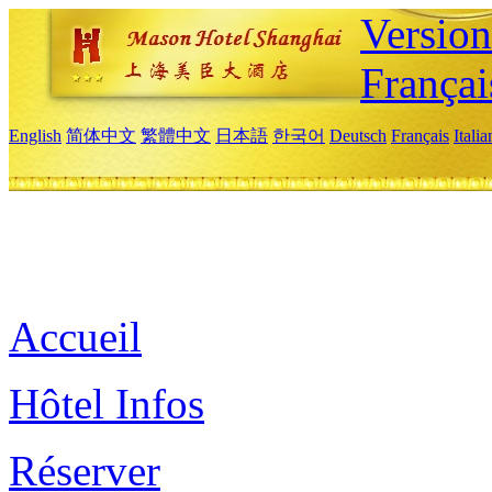
Versio
Françai
English
简体中文
繁體中文
日本語
한국어
Deutsch
Français
Itali
Accueil
Hôtel Infos
Réserver