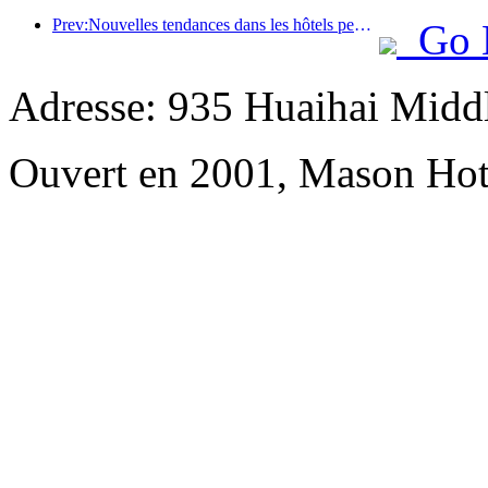
Prev:Nouvelles tendances dans les hôtels pendant la fête nationale 2024 : les post-00 portent le Hanfu et séjournent dans la « State Guesthouse » pour boire du thé et apprendre la calligraphie afin de démontrer leur confiance culturelle
Go 
Adresse: 935 Huaihai Mid
Ouvert en 2001, Mason Hot