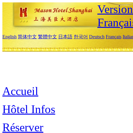
Versio
Françai
English
简体中文
繁體中文
日本語
한국어
Deutsch
Français
Itali
Accueil
Hôtel Infos
Réserver