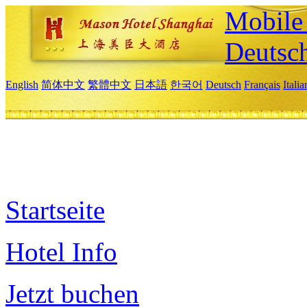
Mobile 
Deutsc
English
简体中文
繁體中文
日本語
한국어
Deutsch
Français
Itali
Startseite
Hotel Info
Jetzt buchen