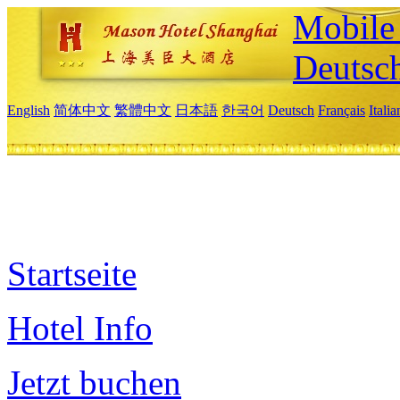
Mobile 
Deutsc
English
简体中文
繁體中文
日本語
한국어
Deutsch
Français
Itali
Startseite
Hotel Info
Jetzt buchen