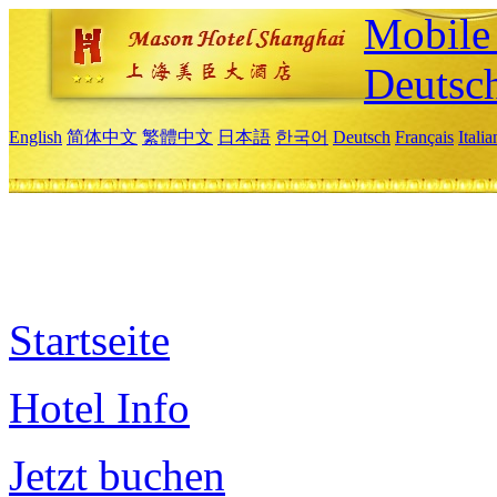
Mobile 
Deutsc
English
简体中文
繁體中文
日本語
한국어
Deutsch
Français
Itali
Startseite
Hotel Info
Jetzt buchen