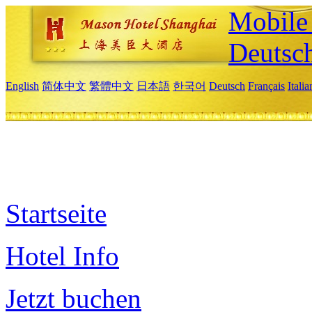
Mobile 
Deutsc
English
简体中文
繁體中文
日本語
한국어
Deutsch
Français
Itali
Startseite
Hotel Info
Jetzt buchen