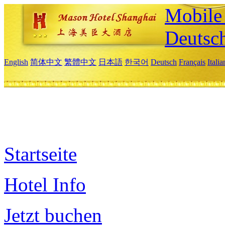
Mobile 
Deutsc
English
简体中文
繁體中文
日本語
한국어
Deutsch
Français
Itali
Startseite
Hotel Info
Jetzt buchen