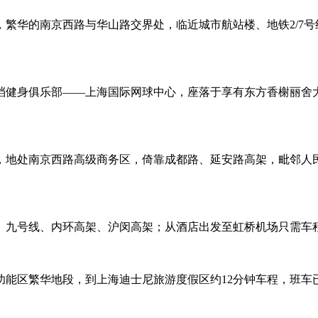
心，繁华的南京西路与华山路交界处，临近城市航站楼、地铁2/7
档健身俱乐部——上海国际网球中心，座落于享有东方香榭丽舍
，地处南京西路高级商务区，倚靠成都路、延安路高架，毗邻人民
九号线、内环高架、沪闵高架；从酒店出发至虹桥机场只需车程
能区繁华地段，到上海迪士尼旅游度假区约12分钟车程，班车已