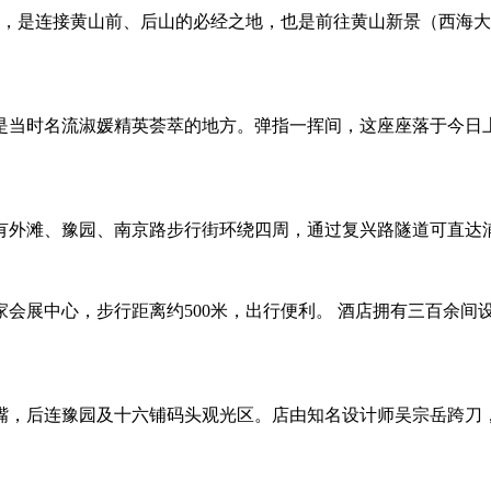
米，是连接黄山前、后山的必经之地，也是前往黄山新景（西海
是当时名流淑媛精英荟萃的地方。弹指一挥间，这座座落于今日上
有外滩、豫园、南京路步行街环绕四周，通过复兴路隧道可直达
展中心，步行距离约500米，出行便利。 酒店拥有三百余间设
嘴，后连豫园及十六铺码头观光区。店由知名设计师吴宗岳跨刀，